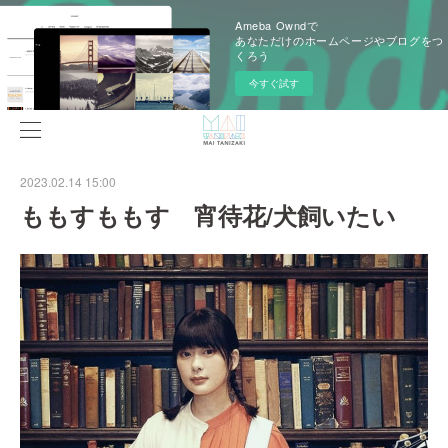
Ameba Owndで
あなただけのホームページやブログをつ
くろう
今すぐ試す
2023.02.14 15:00
ももすももす 宵待花/犬飼いたい