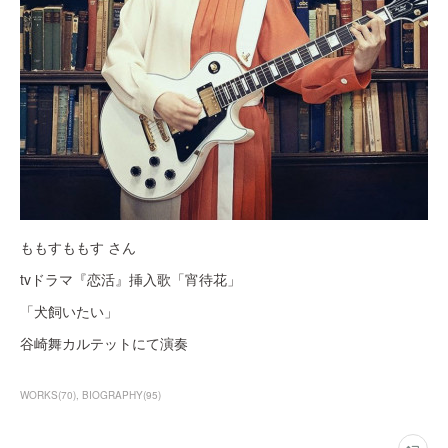
ももすももす さん
tvドラマ『恋活』挿入歌「宵待花」
「犬飼いたい」
谷崎舞カルテットにて演奏
WORKS
(
70
)
BIOGRAPHY
(
95
)