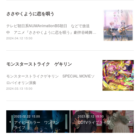
ささやくように恋を唄う
テレビ朝日系NUMAnimationBS朝日 などで放送
中 アニメ『ささやくように恋を唄う』劇伴谷崎舞…
2024.04.12 15:00
モンスターストライク ゲキリン
モンスターストライクゲキリン SPECIAL MOVIEソ
ロバイオリン演奏
2024.03.13 15:00
2023.02.22 15:00
2023.02.12 15:00
アイビーカラー ワンマン
CDTVライブライブ
ライブ