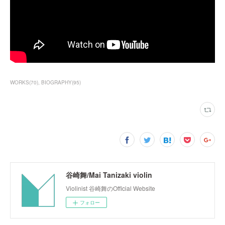
WORKS
(
70
)
BIOGRAPHY
(
95
)
谷崎舞/Mai Tanizaki violin
Violinist 谷崎舞のOfficial Website
フォロー