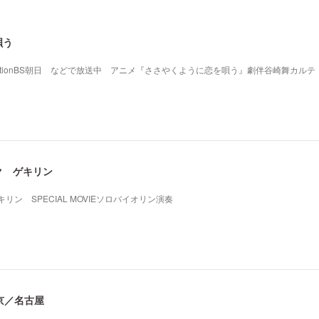
唄う
mationBS朝日 などで放送中 アニメ『ささやくように恋を唄う』劇伴谷崎舞カルテ
ク ゲキリン
ン SPECIAL MOVIEソロバイオリン演奏
東京／名古屋