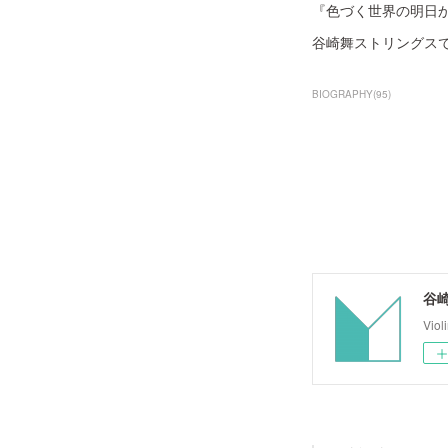
『色づく世界の明日
谷崎舞ストリングス
BIOGRAPHY
(
95
)
谷崎舞
Viol