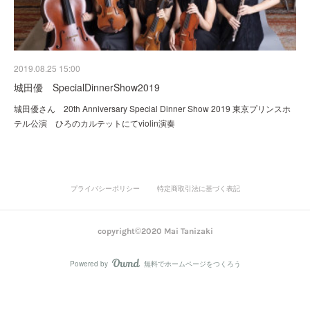
2019.08.25 15:00
城田優 SpecialDinnerShow2019
城田優さん 20th Anniversary Special Dinner Show 2019 東京プリンスホ
テル公演 ひろのカルテットにてviolin演奏
プライバシーポリシー
特定商取引法に基づく表記
copyright©2020 Mai Tanizaki
Powered by
無料でホームページをつくろう
AmebaOwnd
フォロー