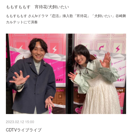
ももすももす 宵待花/犬飼いたい
ももすももす さんtvドラマ『恋活』挿入歌「宵待花」「犬飼いたい」谷崎舞
カルテットにて演奏
2023.02.12 15:00
CDTVライブライブ